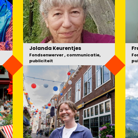
Jolanda Keurentjes
Fr
Fondsenwerver , communicatie,
Fo
publiciteit
pub