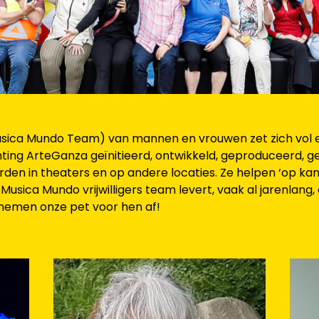
Musica Mundo Team) van mannen en vrouwen zet zich vol e
chting ArteGanza geïnitieerd, ontwikkeld, geproduceerd, g
 in theaters en op andere locaties. Ze helpen ‘op kanto
t Musica Mundo vrijwilligers team levert, vaak al jarenlan
e nemen onze pet voor hen af!