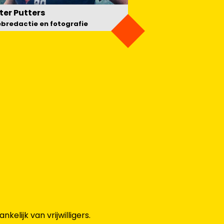
ter Putters
bredactie en fotografie
elijk van vrijwilligers.