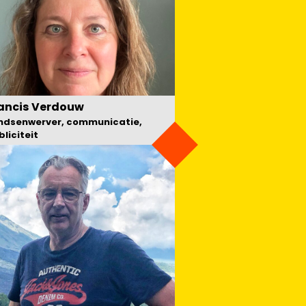
ancis
Verdouw
ndsenwerver, communicatie,
liciteit