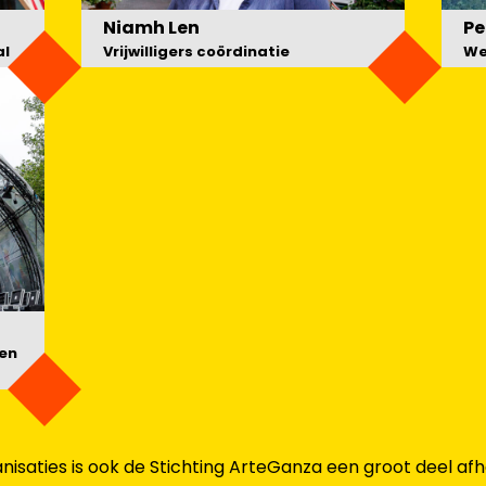
Niamh Len
Pe
al
Vrijwilligers coördinatie
We
een
isaties is ook de Stichting ArteGanza een groot deel afhank