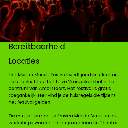
Bereikbaarheid
Locaties
Het Musica Mundo Festival vindt jaarlijks plaats in
de openlucht op het Lieve Vrouwekerkhof in het
centrum van Amersfoort. Het festival is gratis
toegankelijk.
Hier
vind je de huisregels die tijdens
het festival gelden.
De concerten van de Musica Mundo Series en de
workshops worden geprogrammeerd in Theater