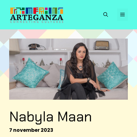
Ga
naar
Men
de
inhoud
Nabyla Maan
7 november 2023